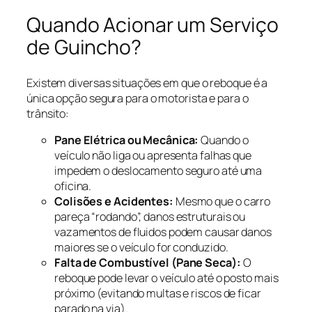
Quando Acionar um Serviço
de Guincho?
Existem diversas situações em que o reboque é a
única opção segura para o motorista e para o
trânsito:
Pane Elétrica ou Mecânica:
Quando o
veículo não liga ou apresenta falhas que
impedem o deslocamento seguro até uma
oficina.
Colisões e Acidentes:
Mesmo que o carro
pareça “rodando”, danos estruturais ou
vazamentos de fluidos podem causar danos
maiores se o veículo for conduzido.
Falta de Combustível (Pane Seca):
O
reboque pode levar o veículo até o posto mais
próximo (evitando multas e riscos de ficar
parado na via).