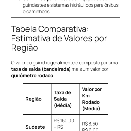
guindastes e sistemas hidráulicos para ônibus
e caminhões.
Tabela Comparativa:
Estimativa de Valores por
Região
O valor do guincho geralmente é composto por uma
taxa de saída (bandeirada)
mais um valor por
quilômetro rodado
.
Valor por
Taxa de
Km
Região
Saída
Rodado
(Média)
(Média)
R$ 150,00
R$ 3,50 –
Sudeste
– R$
R$ 6,00